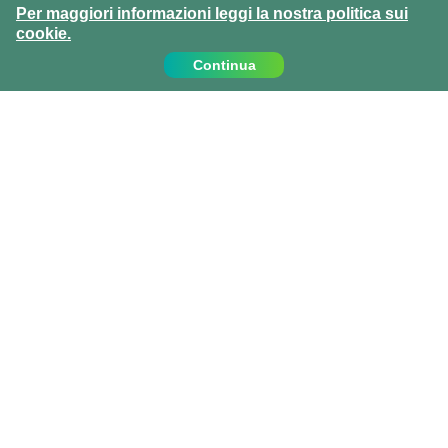
Per maggiori informazioni leggi la nostra politica sui
cookie.
Continua
Contattaci
Chiamaci al:
+39 0810067162
info@projects-abroad.it