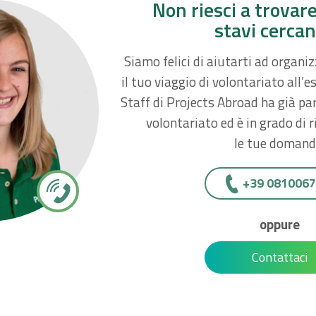
Non riesci a trovar
stavi cerca
Siamo felici di aiutarti ad organi
il tuo viaggio di volontariato all’e
Staff di Projects Abroad ha già par
volontariato ed è in grado di 
le tue domand
+39 081006
oppure
Contattaci