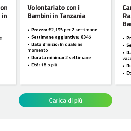
con
Volontariato con i
Ca
 in
Bambini in Tanzania
Ra
Ba
Prezzo:
€2,195 per 2 settimane
Settimane aggiuntive:
€345
e
Pr
Data d'inizio:
In qualsiasi
Se
momento
Da
Durata minima:
2 settimane
vac
Età:
16 o più
D
Et
Carica di più