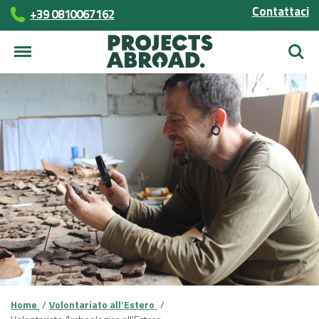
Contattaci
+39 0810067162
Cerca
Home
Volontariato all’Estero