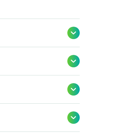



