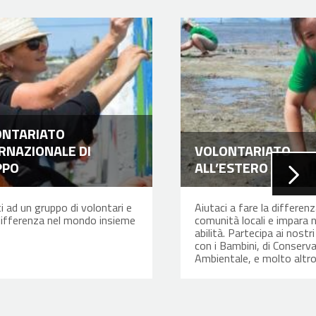
ONTARIATO
RNAZIONALE DI
VOLONTARIATO
PPO
ALL’ESTERO
ti ad un gruppo di volontari e
Aiutaci a fare la differenz
 differenza nel mondo insieme
comunità locali e impara 
abilità. Partecipa ai nostr
con i Bambini, di Conserv
Ambientale, e molto altr