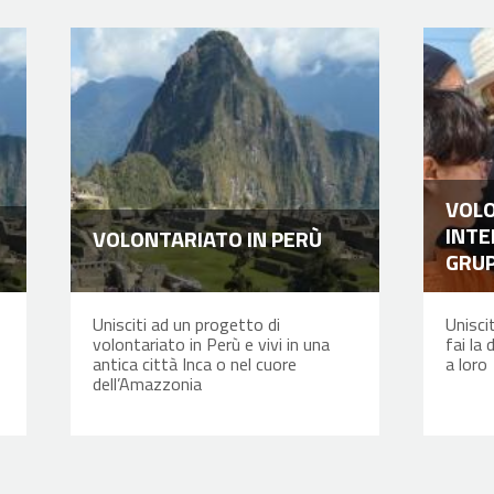
VOL
INTE
VOLONTARIATO IN PERÙ
GRU
Unisciti ad un progetto di
Unisci
volontariato in Perù e vivi in una
fai la
antica città Inca o nel cuore
a loro
dell’Amazzonia