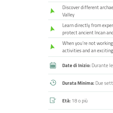
Discover different archa
Valley
Learn directly from expe
protect ancient Incan an
When you’re not working, 
activities and an exciti
Date di Inizio:
Durante le
Durata Minima:
Due set
Età:
18 o più