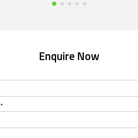
Enquire Now
e
*