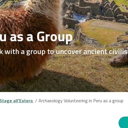
u as a Group
 with a group to uncover ancient civilis
Stage all’Estero
Archaeology Volunteering in Peru as a group