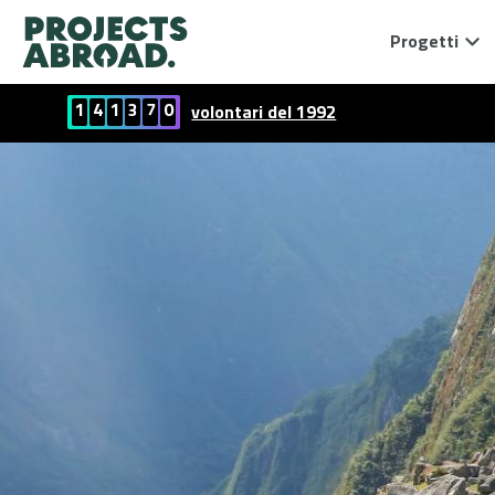
Progetti
1
4
1
3
7
0
volontari del 1992