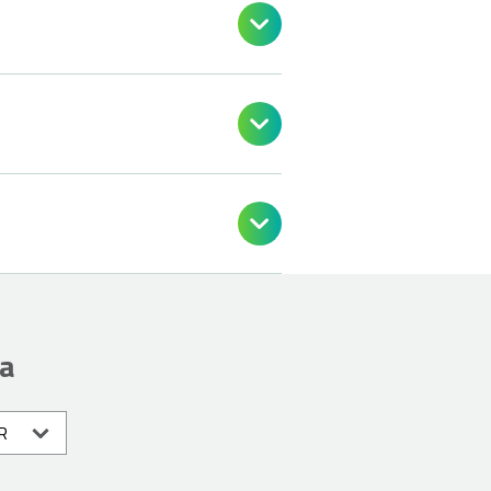



ia