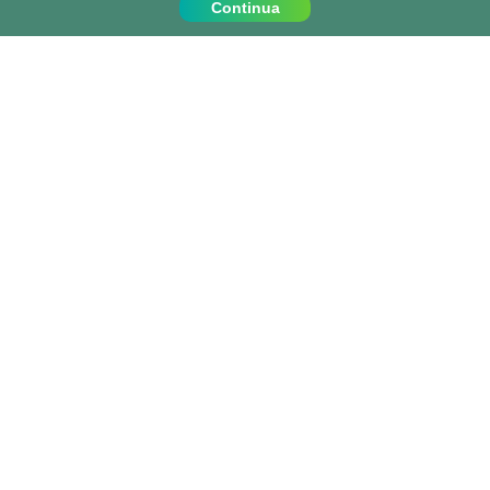
Continua
Contattaci
Chiamaci al:
+39 0810067162
info@projects-abroad.it
Paesi popolari