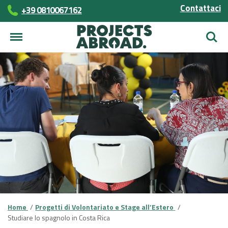
Contattaci
+39 0810067162
Cerca
Home
Progetti di Volontariato e Stage all’Estero
Studiare lo spagnolo in Costa Rica