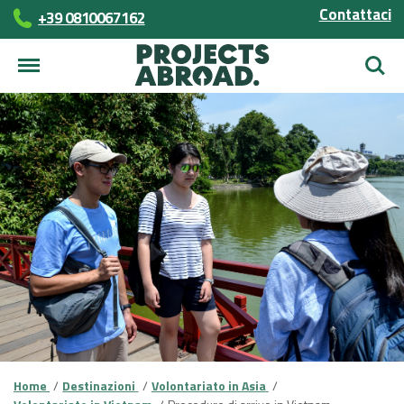
Contattaci
+39 0810067162
Cerca
Home
Destinazioni
Volontariato in Asia