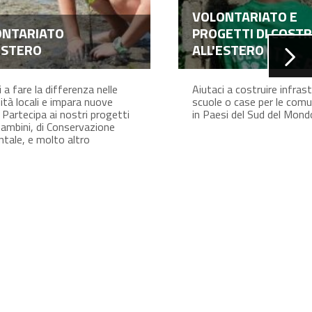
VOLONTARIATO E
ONTARIATO
PROGETTI DI COSTR
ESTERO
ALL'ESTERO
 a fare la differenza nelle
Aiutaci a costruire infras
tà locali e impara nuove
scuole o case per le comun
. Partecipa ai nostri progetti
in Paesi del Sud del Mond
Bambini, di Conservazione
tale, e molto altro