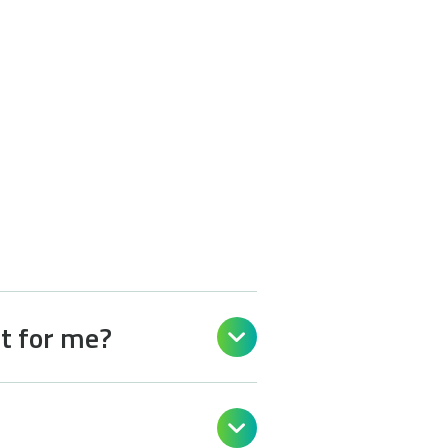
ht for me?

