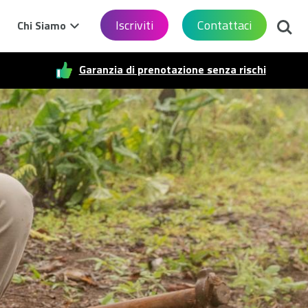
Cerca
Iscriviti
Contattaci
Chi Siamo
Garanzia di prenotazione senza rischi