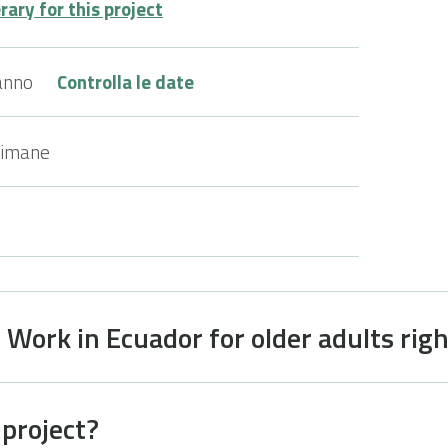
ary for this project
anno
Controlla le date
timane
 Work in Ecuador for older adults rig
 project?