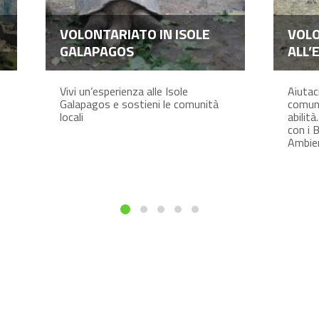
VOLONTARIATO IN ISOLE
VOL
GALAPAGOS
ALL’
Vivi un’esperienza alle Isole
Aiutaci
Galapagos e sostieni le comunità
comuni
locali
abilità
con i 
Ambien