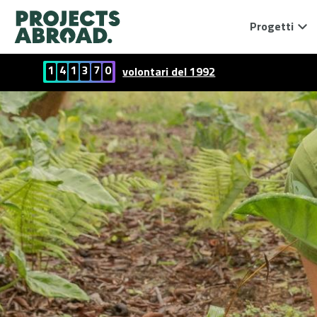
Progetti
1
4
1
3
7
0
volontari del 1992