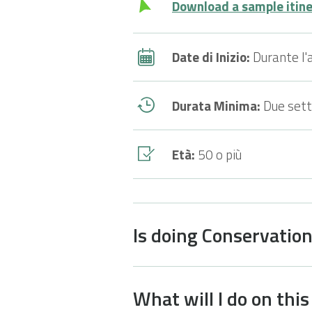
Download a sample itiner
Date di Inizio:
Durante l'
Durata Minima:
Due set
Età:
50 o più
Is doing Conservation
What will I do on this