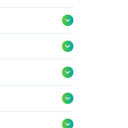




