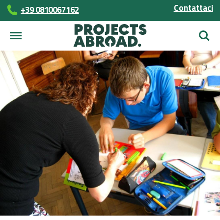
Contattaci
+39 0810067162
Cerca