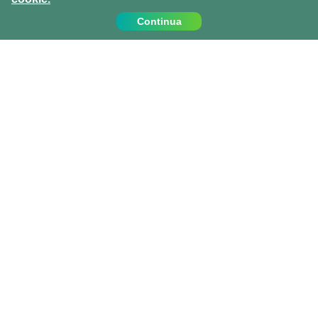
Continua
Contattaci
Chiamaci al:
+39 0810067162
info@projects-abroad.it