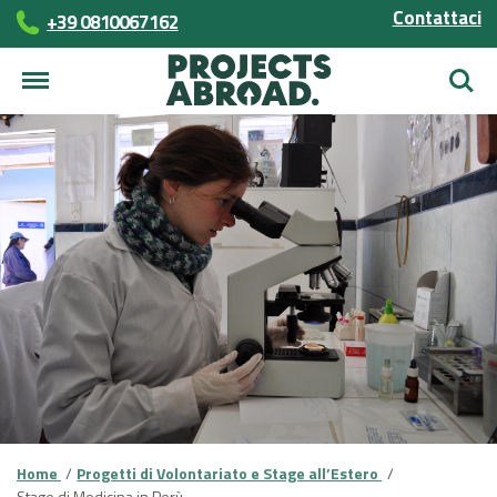
Contattaci
+39 0810067162
Cerca
Home
Progetti di Volontariato e Stage all’Estero
Stage di Medicina in Perù