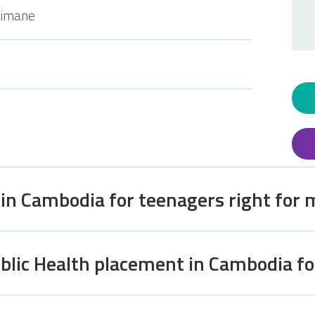
timane
 in Cambodia for teenagers right for
ublic Health placement in Cambodia f