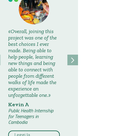
Overall, joining this
Angkor Wat was
project was one of the
amazing to see and
best choices I ever
unlike anything I have
made. Being able to
visited before.
help people, learning
Aoibh B
new things and being
Public Health Internship
able to connect with
for Teenagers in
people from different
Cambodia
walks of life made the
experience an
Leggi la
unforgettable one.
testimonianza
Kevin A
Public Health Internship
for Teenagers in
Cambodia
Leggi la