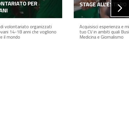
NTARIATO PER
STAGE ALL'ESTERO
ANI
 di volontariato organizzati
Acquisisci esperienza e mig
ovani 14-18 anni che vogliono
tuo CV in ambiti quali Bus
re il mondo
Medicina e Giornalismo