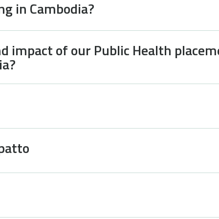
ing in Cambodia?
d impact of our Public Health placem
ia?
patto