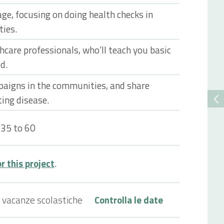
ge, focusing on doing health checks in
ies.
hcare professionals, who’ll teach you basic
id.
aigns in the communities, and share
ing disease.
 35 to 60
r this project
.
 vacanze scolastiche
Controlla le date