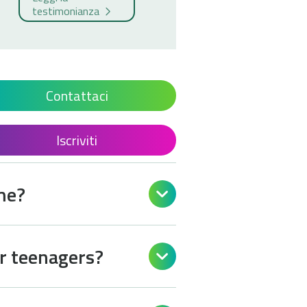
testimonianza
Contattaci
Iscriviti
 me?

or teenagers?
