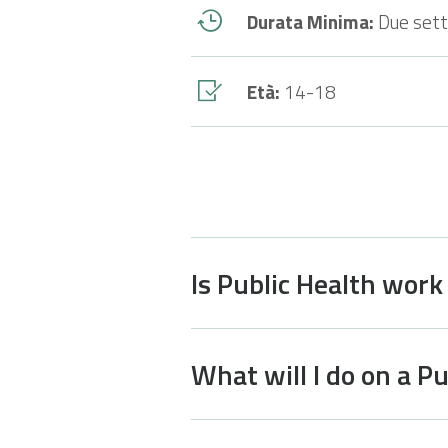
Durata Minima:
Due set
Età:
14-18
Is Public Health work
What will I do on a P