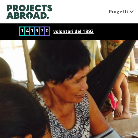
Progetti
1
4
1
3
7
0
volontari del 1992