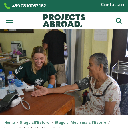
Contattaci
+39 0810067162
Cerca
Home
Stage all'Estero
Stage di Medicina all’Estero