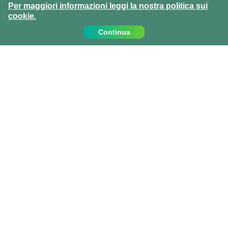
Per maggiori informazioni leggi la nostra politica sui
cookie.
Continua
Contattaci
Chiamaci al:
+39 0810067162
info@projects-abroad.it